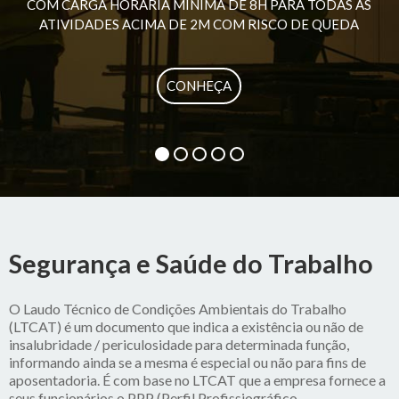
COM CARGA HORÁRIA MÍNIMA DE 8H PARA TODAS AS
ATIVIDADES ACIMA DE 2M COM RISCO DE QUEDA
CONHEÇA
Segurança e Saúde do Trabalho
O Laudo Técnico de Condições Ambientais do Trabalho
(LTCAT) é um documento que indica a existência ou não de
insalubridade / periculosidade para determinada função,
informando ainda se a mesma é especial ou não para fins de
aposentadoria. É com base no LTCAT que a empresa fornece a
seus funcionários o PPP (Perfil Profissiográfico