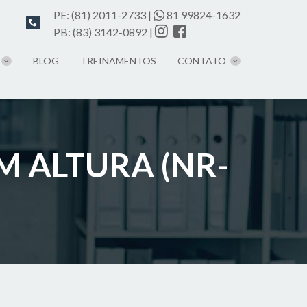
PE:
(81) 2011-2733
|
81 99824-1632
PB:
(83) 3142-0892
|
BLOG
TREINAMENTOS
CONTATO
 ALTURA (NR-