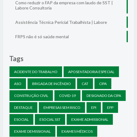
Como reduzir o FAP da empresa com laudo de SST |
Labore Consultoria
Assistência Técnica Pericial Trabalhista | Labore
FRPS não é só saúde mental
Tags
ACIDENTE DO TRABALHO
APOSENTADORIA ESPECIAL
ASO
BRIGADA DE INCÊNDIO
CAT
CIPA
CONSTRUÇÃO CIVIL
COVID-19
DESIGNADO DA CIPA
DESTAQUE
EMPRESAS SEM RISCO
EPI
EPP
ESOCIAL
ESOCIAL SST
EXAME ADMISSIONAL
EXAME DEMISSIONAL
EXAMES MÉDICOS