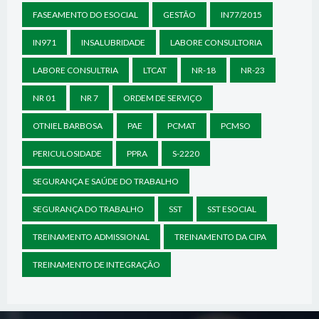
FASEAMENTO DO ESOCIAL
GESTÃO
IN77/2015
IN971
INSALUBRIDADE
LABORE CONSULTORIA
LABORE CONSULTRIA
LTCAT
NR-18
NR-23
NR 01
NR 7
ORDEM DE SERVIÇO
OTNIEL BARBOSA
PAE
PCMAT
PCMSO
PERICULOSIDADE
PPRA
S-2220
SEGURANÇA E SAÚDE DO TRABALHO
SEGURANÇA DO TRABALHO
SST
SST ESOCIAL
TREINAMENTO ADMISSIONAL
TREINAMENTO DA CIPA
TREINAMENTO DE INTEGRAÇÃO