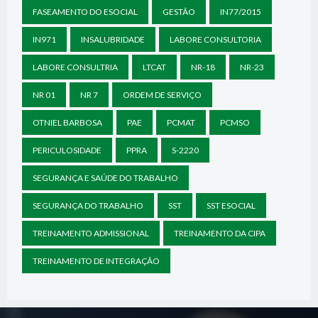
FASEAMENTO DO ESOCIAL
GESTÃO
IN77/2015
IN971
INSALUBRIDADE
LABORE CONSULTORIA
LABORE CONSULTRIA
LTCAT
NR-18
NR-23
NR 01
NR 7
ORDEM DE SERVIÇO
OTNIEL BARBOSA
PAE
PCMAT
PCMSO
PERICULOSIDADE
PPRA
S-2220
SEGURANÇA E SAÚDE DO TRABALHO
SEGURANÇA DO TRABALHO
SST
SST ESOCIAL
TREINAMENTO ADMISSIONAL
TREINAMENTO DA CIPA
TREINAMENTO DE INTEGRAÇÃO