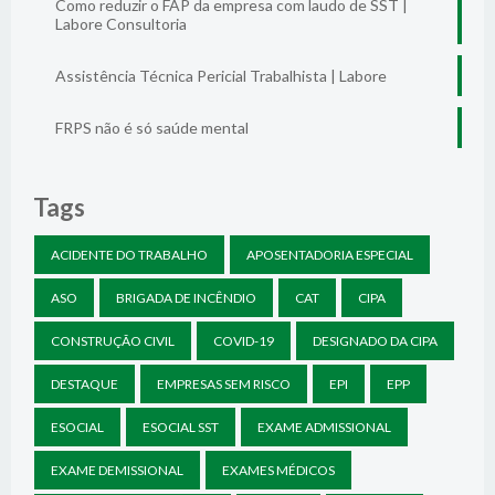
Como reduzir o FAP da empresa com laudo de SST |
Labore Consultoria
Assistência Técnica Pericial Trabalhista | Labore
FRPS não é só saúde mental
Tags
ACIDENTE DO TRABALHO
APOSENTADORIA ESPECIAL
ASO
BRIGADA DE INCÊNDIO
CAT
CIPA
CONSTRUÇÃO CIVIL
COVID-19
DESIGNADO DA CIPA
DESTAQUE
EMPRESAS SEM RISCO
EPI
EPP
ESOCIAL
ESOCIAL SST
EXAME ADMISSIONAL
EXAME DEMISSIONAL
EXAMES MÉDICOS