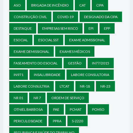
ASO
BRIGADA DE INCÊNDIO
CAT
CIPA
CONSTRUÇÃO CIVIL
COVID-19
DESIGNADO DA CIPA
DESTAQUE
EMPRESAS SEM RISCO
EPI
EPP
ESOCIAL
ESOCIAL SST
EXAME ADMISSIONAL
EXAME DEMISSIONAL
EXAMES MÉDICOS
FASEAMENTO DO ESOCIAL
GESTÃO
IN77/2015
IN971
INSALUBRIDADE
LABORE CONSULTORIA
LABORE CONSULTRIA
LTCAT
NR-18
NR-23
NR 01
NR 7
ORDEM DE SERVIÇO
OTNIEL BARBOSA
PAE
PCMAT
PCMSO
PERICULOSIDADE
PPRA
S-2220
SEGURANÇA E SAÚDE DO TRABALHO