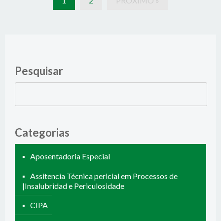
1
2
PRÓXIMO »
Pesquisar
Pesquisar
por:
Categorias
Aposentadoria Especial
Assitencia Técnica pericial em Processos de
|Insalubridad e Periculosidade
CIPA