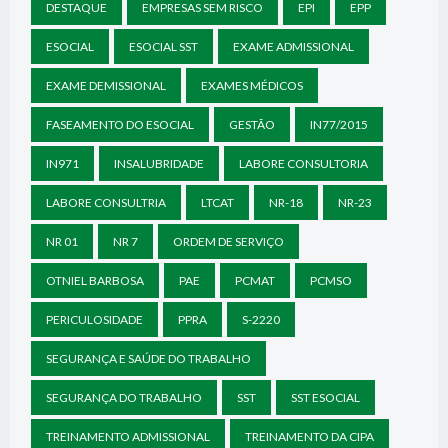
DESTAQUE
EMPRESAS SEM RISCO
EPI
EPP
ESOCIAL
ESOCIAL SST
EXAME ADMISSIONAL
EXAME DEMISSIONAL
EXAMES MÉDICOS
FASEAMENTO DO ESOCIAL
GESTÃO
IN77/2015
IN971
INSALUBRIDADE
LABORE CONSULTORIA
LABORE CONSULTRIA
LTCAT
NR-18
NR-23
NR 01
NR 7
ORDEM DE SERVIÇO
OTNIEL BARBOSA
PAE
PCMAT
PCMSO
PERICULOSIDADE
PPRA
S-2220
SEGURANÇA E SAÚDE DO TRABALHO
SEGURANÇA DO TRABALHO
SST
SST ESOCIAL
TREINAMENTO ADMISSIONAL
TREINAMENTO DA CIPA