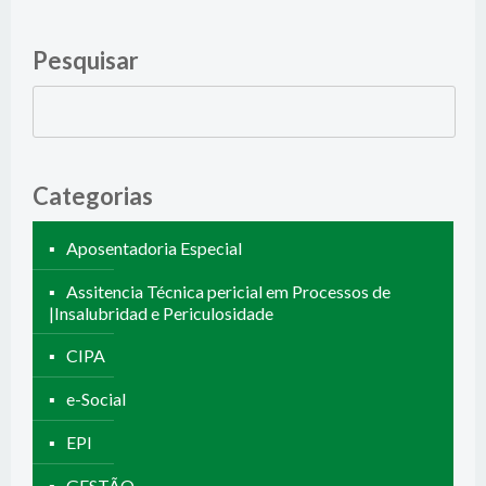
Pesquisar
Pesquisar
por:
Categorias
Aposentadoria Especial
Assitencia Técnica pericial em Processos de
|Insalubridad e Periculosidade
CIPA
e-Social
EPI
GESTÃO