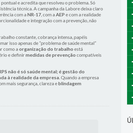
 pontual e acredita que resolveu o problema. Só
istência técnica. A campanha da Labore deixa claro
erência com a
NR-17
, com a
AEP
e com a realidade
rcionalidade e integração com a prevenção, não
balho constante, cobrança intensa, papéis
amar isso apenas de “problema de saúde mental”
car como a
organização do trabalho
está
rio e definir
medidas de prevenção
compatíveis
RPS não é só saúde mental; é gestão do
cada à realidade da empresa
. Quando a empresa
 com mais segurança, clareza e
blindagem
Ú