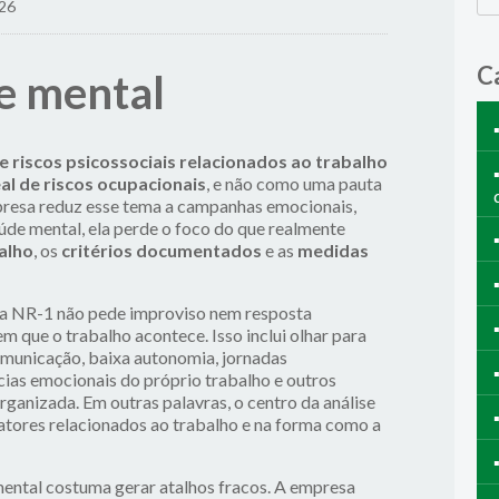
026
C
e mental
e riscos psicossociais relacionados ao trabalho
al de riscos ocupacionais
, e não como uma pauta
presa reduz esse tema a campanhas emocionais,
úde mental, ela perde o foco do que realmente
alho
, os
critérios documentados
e as
medidas
a da NR-1 não pede improviso nem resposta
em que o trabalho acontece. Isso inclui olhar para
comunicação, baixa autonomia, jornadas
cias emocionais do próprio trabalho e outros
ganizada. Em outras palavras, o centro da análise
fatores relacionados ao trabalho e na forma como a
ental costuma gerar atalhos fracos. A empresa