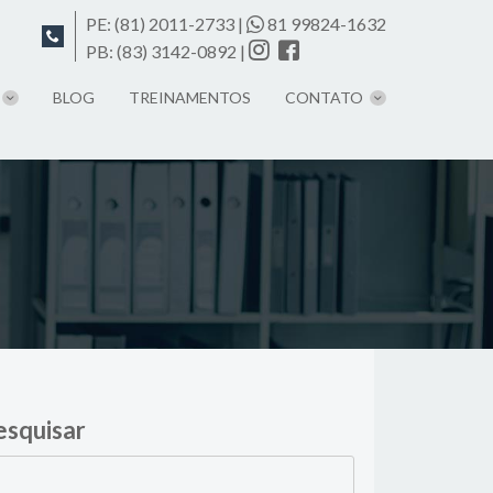
PE:
(81) 2011-2733
|
81 99824-1632
PB:
(83) 3142-0892
|
BLOG
TREINAMENTOS
CONTATO
esquisar
quisar
: