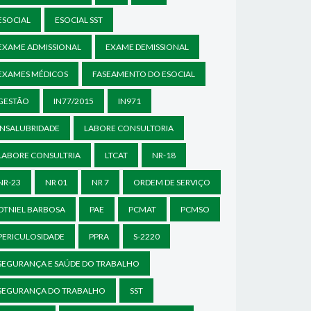
ESOCIAL
ESOCIAL SST
EXAME ADMISSIONAL
EXAME DEMISSIONAL
EXAMES MÉDICOS
FASEAMENTO DO ESOCIAL
GESTÃO
IN77/2015
IN971
INSALUBRIDADE
LABORE CONSULTORIA
LABORE CONSULTRIA
LTCAT
NR-18
NR-23
NR 01
NR 7
ORDEM DE SERVIÇO
OTNIEL BARBOSA
PAE
PCMAT
PCMSO
PERICULOSIDADE
PPRA
S-2220
SEGURANÇA E SAÚDE DO TRABALHO
SEGURANÇA DO TRABALHO
SST