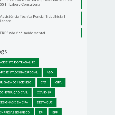
SST | Labore Consultoria
Assistência Técnica Pericial Trabalhista |
Labore
FRPS não é só saúde mental
ags
ACIDENTE DO TRABALHO
APOSENTADORIA ESPECIAL
ASO
BRIGADA DE INCÊNDIO
CAT
CIPA
CONSTRUÇÃO CIVIL
COVID-19
DESIGNADO DA CIPA
DESTAQUE
EMPRESAS SEM RISCO
EPI
EPP