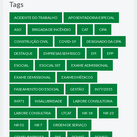
Tags
ACIDENTE DO TRABALHO
APOSENTADORIA ESPECIAL
ASO
BRIGADA DE INCÊNDIO
CAT
CIPA
CONSTRUÇÃO CIVIL
COVID-19
DESIGNADO DA CIPA
DESTAQUE
EMPRESAS SEM RISCO
EPI
EPP
ESOCIAL
ESOCIAL SST
EXAME ADMISSIONAL
EXAME DEMISSIONAL
EXAMES MÉDICOS
FASEAMENTO DO ESOCIAL
GESTÃO
IN77/2015
IN971
INSALUBRIDADE
LABORE CONSULTORIA
LABORE CONSULTRIA
LTCAT
NR-18
NR-23
NR 01
NR 7
ORDEM DE SERVIÇO
OTNIEL BARBOSA
PAE
PCMAT
PCMSO