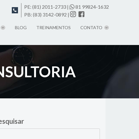
PE:
(81) 2011-2733
|
81 99824-1632
PB:
(83) 3142-0892
|
BLOG
TREINAMENTOS
CONTATO
NSULTORIA
esquisar
quisar
: