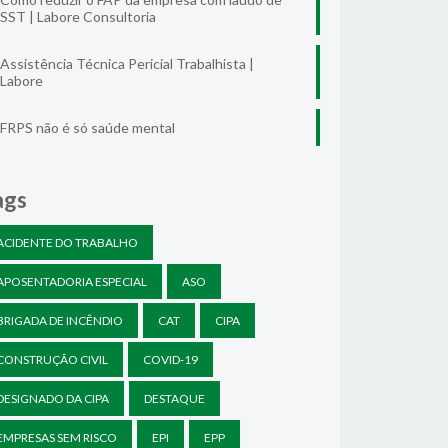
SST | Labore Consultoria
Assistência Técnica Pericial Trabalhista |
Labore
FRPS não é só saúde mental
ags
ACIDENTE DO TRABALHO
APOSENTADORIA ESPECIAL
ASO
BRIGADA DE INCÊNDIO
CAT
CIPA
CONSTRUÇÃO CIVIL
COVID-19
DESIGNADO DA CIPA
DESTAQUE
EMPRESAS SEM RISCO
EPI
EPP