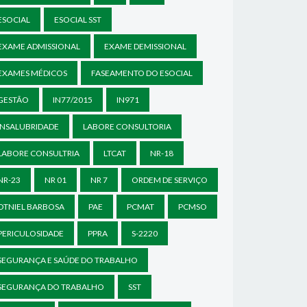
ESOCIAL
ESOCIAL SST
EXAME ADMISSIONAL
EXAME DEMISSIONAL
EXAMES MÉDICOS
FASEAMENTO DO ESOCIAL
GESTÃO
IN77/2015
IN971
INSALUBRIDADE
LABORE CONSULTORIA
LABORE CONSULTRIA
LTCAT
NR-18
NR-23
NR 01
NR 7
ORDEM DE SERVIÇO
OTNIEL BARBOSA
PAE
PCMAT
PCMSO
PERICULOSIDADE
PPRA
S-2220
SEGURANÇA E SAÚDE DO TRABALHO
SEGURANÇA DO TRABALHO
SST